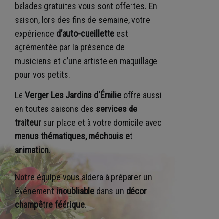
balades gratuites vous sont offertes. En
saison, lors des fins de semaine, votre
expérience
d’auto-cueillette
est
agrémentée par la présence de
musiciens et d’une artiste en maquillage
pour vos petits.
Le
Verger Les Jardins d'Émilie
offre aussi
en toutes saisons des
services de
traiteur
sur place et à votre domicile avec
menus thématiques, méchouis et
animation
.
Notre équipe vous aidera à préparer un
événement
inoubliable
dans un
décor
champêtre féérique
.