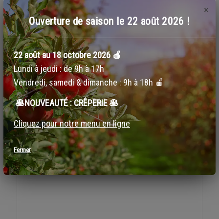
×
Ouverture de saison le 22 août 2026 !
Beurre de pommes à l'érable
22 août au 18 octobre 2026 🍎
$8.49
Lundi à jeudi : de 9h à 17h
Vendredi, samedi & dimanche : 9h à 18h 🍎
🥞NOUVEAUTÉ : CRÊPERIE 🥞
Cliquez pour notre menu en ligne
Fermer